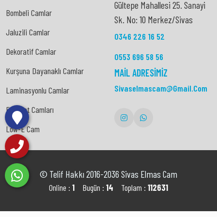
Gültepe Mahallesi 25. Sanayi
Bombeli Camlar
Sk. No: 10 Merkez/Sivas
Bombeli Camlar
Jaluzili Camlar
0346 226 16 52
Jaluzili Camlar
Dekoratif Camlar
0553 696 58 56
Dekoratif Camlar
Kurşuna Dayanaklı Camlar
MAIL ADRESIMIZ
Kurşuna Dayanaklı Camlar
Sivaselmascam@gmail.com
Laminasyonlu Camlar
Laminasyonlu Camlar
Emniyet Camları
Emniyet Camları
Low-E Cam
Low-E Cam
© Telif Hakkı 2016-2036 Sivas Elmas Cam
Online :
1
Bugün :
14
Toplam :
112631