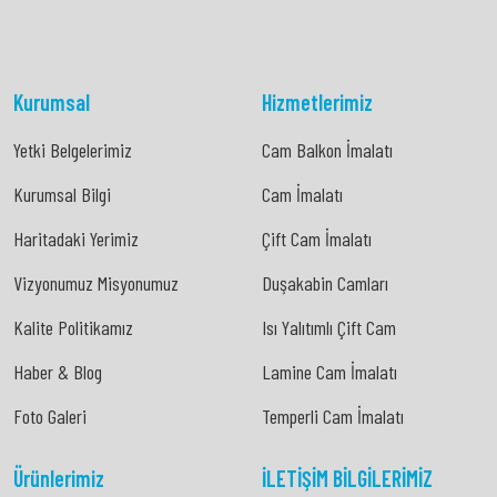
Kurumsal
Hizmetlerimiz
Yetki Belgelerimiz
Cam Balkon İmalatı
Yetki Belgelerimiz
Cam Balkon İmalatı
Kurumsal Bilgi
Cam İmalatı
Kurumsal Bilgi
Cam İmalatı
Haritadaki Yerimiz
Çift Cam İmalatı
Haritadaki Yerimiz
Çift Cam İmalatı
Vizyonumuz Misyonumuz
Duşakabin Camları
Vizyonumuz Misyonumuz
Duşakabin Camları
Kalite Politikamız
Isı Yalıtımlı Çift Cam
Kalite Politikamız
Isı Yalıtımlı Çift Cam
Haber & Blog
Lamine Cam İmalatı
Haber & Blog
Lamine Cam İmalatı
Foto Galeri
Temperli Cam İmalatı
Foto Galeri
Temperli Cam İmalatı
Ürünlerimiz
İLETIŞIM BILGILERIMIZ