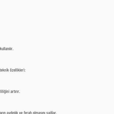
llanılır.
eknik özellikleri:
iğini artırır.
rın aydınlık ve ferah olmasını sağlar.