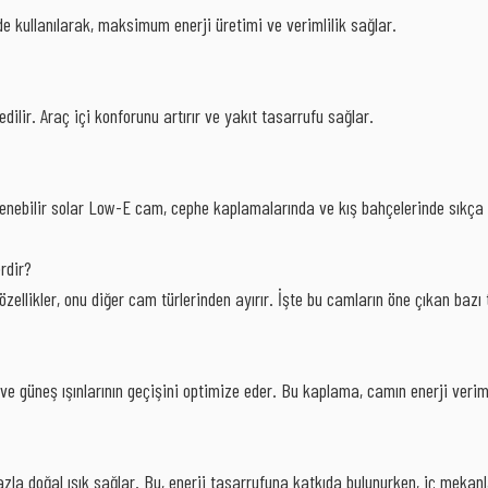
rde kullanılarak, maksimum enerji üretimi ve verimlilik sağlar.
dilir. Araç içi konforunu artırır ve yakıt tasarrufu sağlar.
nebilir solar Low-E cam, cephe kaplamalarında ve kış bahçelerinde sıkça ku
rdir?
llikler, onu diğer cam türlerinden ayırır. İşte bu camların öne çıkan bazı t
 güneş ışınlarının geçişini optimize eder. Bu kaplama, camın enerji verimlil
la doğal ışık sağlar. Bu, enerji tasarrufuna katkıda bulunurken, iç mekanla