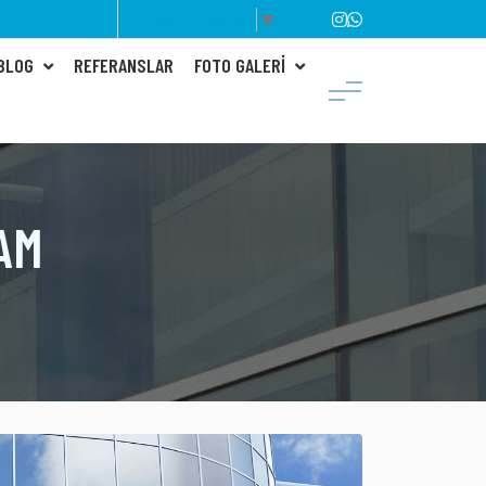
Select Language
▼
 BLOG
REFERANSLAR
FOTO GALERI
AM