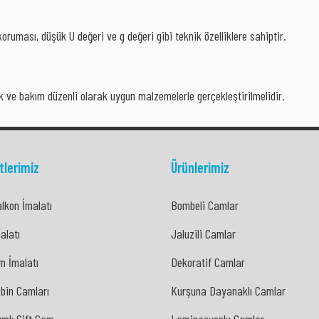
ruması, düşük U değeri ve g değeri gibi teknik özelliklere sahiptir.
ik ve bakım düzenli olarak uygun malzemelerle gerçekleştirilmelidir.
tlerimiz
Ürünlerimiz
lkon İmalatı
Bombeli Camlar
lkon İmalatı
Bombeli Camlar
alatı
Jaluzili Camlar
alatı
Jaluzili Camlar
m İmalatı
Dekoratif Camlar
m İmalatı
Dekoratif Camlar
bin Camları
Kurşuna Dayanaklı Camlar
bin Camları
Kurşuna Dayanaklı Camlar