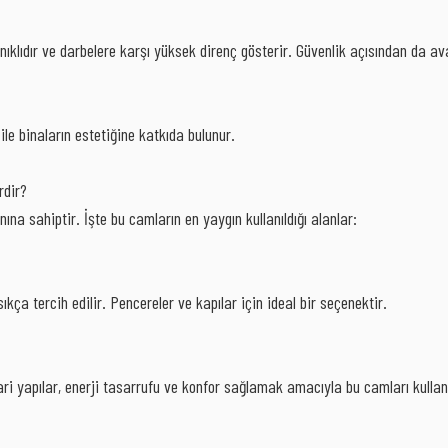
ıklıdır ve darbelere karşı yüksek direnç gösterir. Güvenlik açısından da av
ile binaların estetiğine katkıda bulunur.
rdir?
na sahiptir. İşte bu camların en yaygın kullanıldığı alanlar:
a sıkça tercih edilir. Pencereler ve kapılar için ideal bir seçenektir.
cari yapılar, enerji tasarrufu ve konfor sağlamak amacıyla bu camları kullan