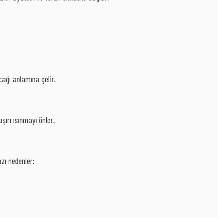
cağı anlamına gelir.
şırı ısınmayı önler.
zı nedenler: