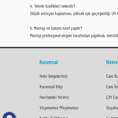
4. Teknik özellikleri nelerdir?
Düşük emisyon kaplaması, yüksek ışık geçirgenliği, UV ko
5. Montajı ve bakımı nasıl yapılır?
Montajı profesyonel ekipler tarafından yapılmalı, temizl
Kurumsal
Hizme
Yetki Belgelerimiz
Cam Ba
Yetki Belgelerimiz
Cam Ba
Kurumsal Bilgi
Cam İm
Kurumsal Bilgi
Cam İm
Haritadaki Yerimiz
Çift Ca
Haritadaki Yerimiz
Çift Ca
Vizyonumuz Misyonumuz
Duşaka
Vizyonumuz Misyonumuz
Duşaka