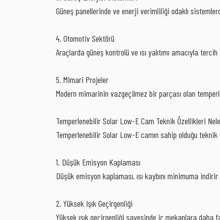
Güneş panellerinde ve enerji verimliliği odaklı sistemle
4. Otomotiv Sektörü
Araçlarda güneş kontrolü ve ısı yalıtımı amacıyla tercih e
5. Mimari Projeler
Modern mimarinin vazgeçilmez bir parçası olan temperle
Temperlenebilir Solar Low-E Cam Teknik Özellikleri Nele
Temperlenebilir Solar Low-E camın sahip olduğu teknik öze
1. Düşük Emisyon Kaplaması
Düşük emisyon kaplaması, ısı kaybını minimuma indirir ve
2. Yüksek Işık Geçirgenliği
Yüksek ışık geçirgenliği sayesinde iç mekanlara daha faz