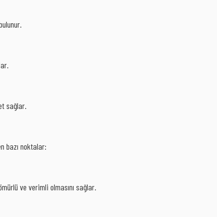
bulunur.
lar.
et sağlar.
n bazı noktalar:
mürlü ve verimli olmasını sağlar.