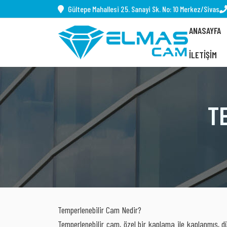
Gültepe Mahallesi 25. Sanayi Sk. No: 10 Merkez/Sivas
ANASAYFA
İLETIŞIM
T
Temperlenebilir Cam Nedir?
Temperlenebilir cam, özel bir kaplama ile kaplanmış, d