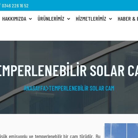
0346 226 16 52
HAKKIMIZDA
ÜRÜNLERIMIZ
HIZMETLERIMIZ
HABER &
EMPERLENEBILIR SOLAR C
ANASAYFA
TEMPERLENEBILIR SOLAR CAM
üşük emisyonlu ve temperlenebilir bir cam türüdür. Bu