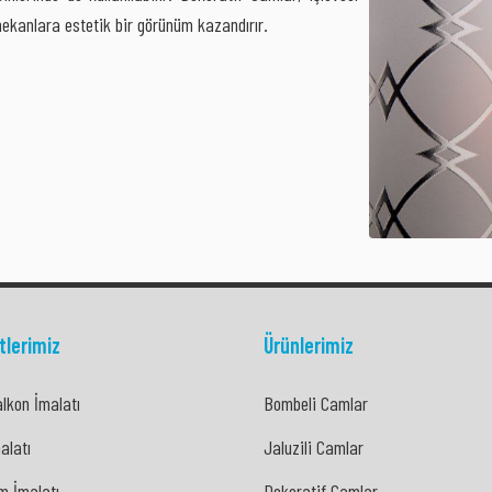
mekanlara estetik bir görünüm kazandırır.
tlerimiz
Ürünlerimiz
lkon İmalatı
Bombeli Camlar
lkon İmalatı
Bombeli Camlar
alatı
Jaluzili Camlar
alatı
Jaluzili Camlar
m İmalatı
Dekoratif Camlar