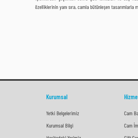
özelliklerinin yanı sıra, camla bütünleşen tasarımlarla 
Kurumsal
Hizme
Yetki Belgelerimiz
Cam Ba
Yetki Belgelerimiz
Cam Ba
Kurumsal Bilgi
Cam İm
Kurumsal Bilgi
Cam İm
Haritadaki Yerimiz
Çift Ca