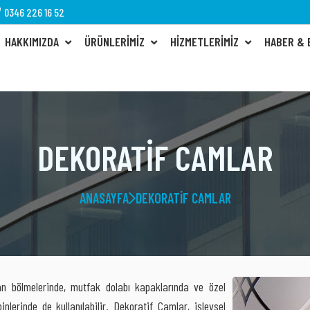
0346 226 16 52
HAKKIMIZDA
ÜRÜNLERIMIZ
HIZMETLERIMIZ
HABER &
DEKORATIF CAMLAR
ANASAYFA
DEKORATIF CAMLAR
n bölmelerinde, mutfak dolabı kapaklarında ve özel
nlerinde de kullanılabilir. Dekoratif Camlar, işlevsel