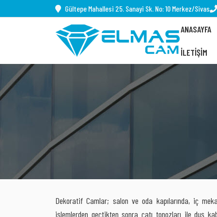
Gültepe Mahallesi 25. Sanayi Sk. No: 10 Merkez/Sivas
ANASAYFA
İLETIŞIM
Dekoratif Camlar; salon ve oda kapılarında, iç meka
işlemlerden geçtikten sonra çatı tonozları ile duş kabi